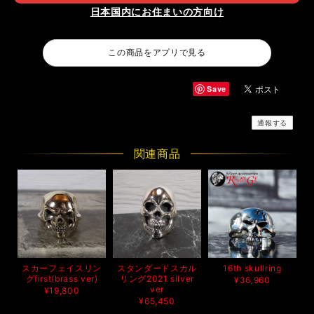
日本国内にお住まいの方向け
この商品をアプリで見る
Save
通報する
関連商品
スカーフェイスリン
スタンダードスカル
16th skullring
グfirst(brass ver)
リング2021 silver
¥36,960
ver
¥19,800
¥65,450