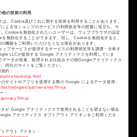
）その他の技術の利用
スは、Cookie及びこれに類する技術を利用することがあります。
プによる当ショップのサービスの利用状況等の把握に役立ち、サ
。Cookieを無効化されたいユーザーは、ウェブブラウザの設定
ieを無効化することができます。但し、Cookieを無効化すると、
部の機能をご利用いただけなくなる場合があります。
ショップサービスが提供するサービスの利用状況等を調査・分析す
gle LLCが提供する Google アナリティクスを利用していま
スでデータが収集、処理される仕組みその他Googleアナリティクス
は、同社のサイトをご覧ください。
利用規約：
lytics/terms/jp.html
ナーのサイトやアプリを使用する際の Google によるデータ使用：
m/technologies/partner-sites?hl=ja
シー：
m/privacy?hl=ja
タが Google アナリティクスで使用されることを望まない場合
 Google アナリティクス オプトアウト アドオンをご利用くださ
オプトアウト アドオン：
lpage/gaoptout