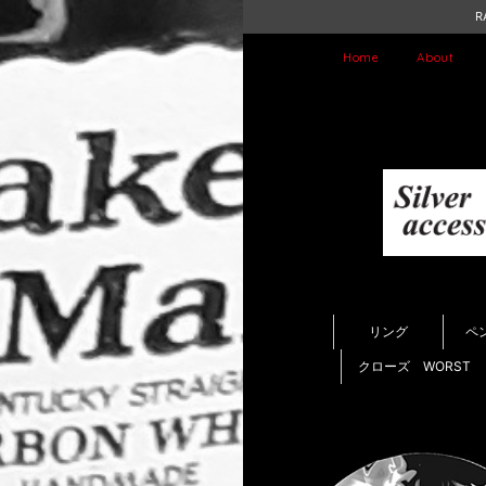
R
Home
About
リング
ペ
クローズ WORST