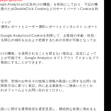
gle Analyticsの広告向けの機能」を有効にしており、下記の機
めDoubleClick CookieなどのサードパーティCookieを利
ケティング
sのユーザー属性レポートとユーザー属性レポートとインタレスト レポート
gle AnalyticsのCookieを利用して、お客様の年齢・性別・
する関心の傾向をおおよそ把握するための分析が可能となってお
csの広告向けの機能」を使用されることを望まない場合は、設定によって
可能です。Google Analytics オプトアウト アドオンをブラ
と無効にすることができます。
ご質問、苦情のお申出その他個人情報の取扱いに関するお問い合
定商取引法に基づく表記」内にある連絡先へご連絡いただくか、
合わせフォームよりお問い合わせください。
取扱いに関する運用状況を適宜見直し、継続的な改善に努めるも