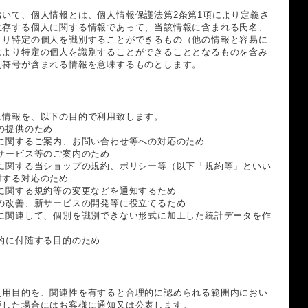
いて、個人情報とは、個人情報保護法第2条第1項により定義さ
生存する個人に関する情報であって、当該情報に含まれる氏名、
より特定の個人を識別することができるもの（他の情報と容易に
により特定の個人を識別することができることとなるものを含み
別符号が含まれる情報を意味するものとします。
人情報を、以下の目的で利用致します。
の提供のため
スに関するご案内、お問い合わせ等への対応のため
サービス等のご案内のため
スに関する当ショップの規約、ポリシー等（以下「規約等」といい
対する対応のため
に関する規約等の変更などを通知するため
の改善、新サービスの開発等に役立てるため
スに関連して、個別を識別できない形式に加工した統計データを作
的に付随する目的のため
利用目的を、関連性を有すると合理的に認められる範囲内におい
更した場合にはお客様に通知又は公表します。