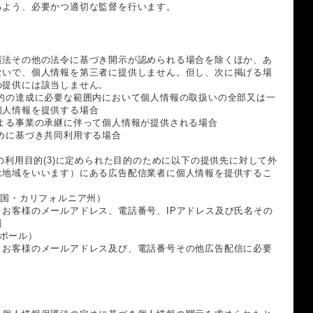
るよう、必要かつ適切な監督を行います。
護法その他の法令に基づき開示が認められる場合を除くほか、あ
ないで、個人情報を第三者に提供しません。但し、次に掲げる場
の提供には該当しません。
目的の達成に必要な範囲内において個人情報の取扱いの全部又は一
個人情報を提供する場合
による事業の承継に伴って個人情報が提供される場合
めに基づき共同利用する場合
報の利用目的(3)に定められた目的のために以下の提供先に対して外
は地域をいいます）にある広告配信業者に個人情報を提供するこ
Inc.（米国・カリフォルニア州）
お客様のメールアドレス、電話番号、IPアドレス及び氏名その
報
シンガポール）
：お客様のメールアドレス及び、電話番号その他広告配信に必要