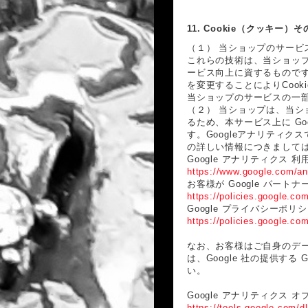
11. Cookie（クッキー
（１） 当ショップのサービ
これらの技術は、当ショッ
ービス向上に資するものです
を変更することによりCook
当ショップのサービスの一
（２） 当ショップは、当
るため、本サービス上に Goo
す。Googleアナリティク
の詳しい情報につきまして
Google アナリティクス 
https://www.google.com/ana
お客様が Google パート
https://policies.google.co
Google プライバシーポリ
https://policies.google.co
なお、お客様はご自身のデー
は、Google 社の提供する
い。
Google アナリティクス 
https://tools.google.com/d