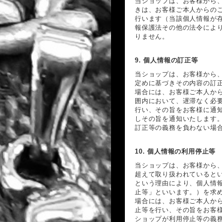
当ショップは、お客様から
きは、お客様ご本人からの
行います（当該個人情報が
報保護法その他の法令によ
りません。
9. 個人情報の訂正等
当ショップは、お客様から
定めに基づきその内容の訂
場合には、お客様ご本人か
囲内において、遅滞なく必
行い、その旨をお客様に通
しその旨を通知いたします
訂正等の義務を負わない場
10. 個人情報の利用停止等
当ショップは、お客様から
超えて取り扱われていると
という理由により、個人情
止等」といいます。）を求
場合には、お客様ご本人か
止等を行い、その旨をお客
ショップが利用停止等の義