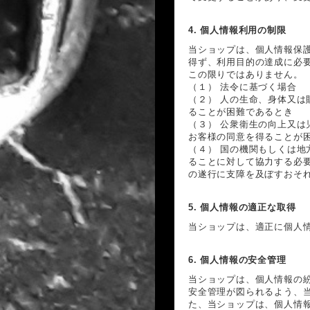
4. 個人情報利用の制限
当ショップは、個人情報保
得ず、利用目的の達成に必
この限りではありません。
（１） 法令に基づく場合
（２） 人の生命、身体又
ることが困難であるとき
（３） 公衆衛生の向上又
お客様の同意を得ることが
（４） 国の機関もしくは
ることに対して協力する必
の遂行に支障を及ぼすおそ
5. 個人情報の適正な取得
当ショップは、適正に個人
6. 個人情報の安全管理
当ショップは、個人情報の
安全管理が図られるよう、
た、当ショップは、個人情