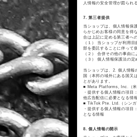
人情報の安全管理が図られ
7. 第三者提供
当ショップは、個人情報保
らかじめお客様の同意を得
合は上記に定める第三者へ
（１） 当ショップが利用
部を委託することに伴って
（２） 合併その他の事由
（３） 個人情報保護法の定
当ショップは、2. 個人情
国（本邦の域外にある国又
とがあります。
■ Meta Platforms, 
・提供する個人情報の項目：
他広告配信に必要となる情
■ TikTok Pte. Ltd.（
・提供する個人情報の項目
となる情報
8. 個人情報の開示