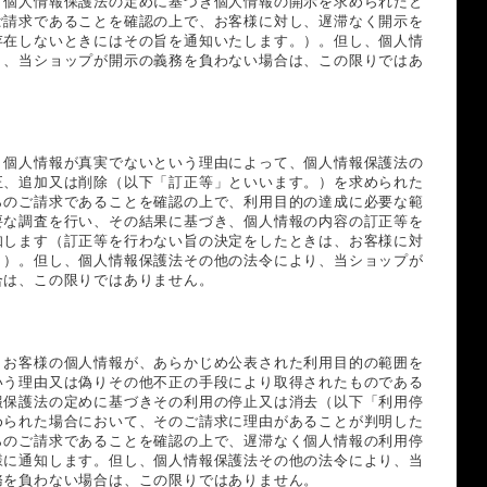
、個人情報保護法の定めに基づき個人情報の開示を求められたと
ご請求であることを確認の上で、お客様に対し、遅滞なく開示を
存在しないときにはその旨を通知いたします。）。但し、個人情
り、当ショップが開示の義務を負わない場合は、この限りではあ
、個人情報が真実でないという理由によって、個人情報保護法の
正、追加又は削除（以下「訂正等」といいます。）を求められた
らのご請求であることを確認の上で、利用目的の達成に必要な範
要な調査を行い、その結果に基づき、個人情報の内容の訂正等を
知します（訂正等を行わない旨の決定をしたときは、お客様に対
。）。但し、個人情報保護法その他の法令により、当ショップが
合は、この限りではありません。
、お客様の個人情報が、あらかじめ公表された利用目的の範囲を
いう理由又は偽りその他不正の手段により取得されたものである
報保護法の定めに基づきその利用の停止又は消去（以下「利用停
められた場合において、そのご請求に理由があることが判明した
らのご請求であることを確認の上で、遅滞なく個人情報の利用停
様に通知します。但し、個人情報保護法その他の法令により、当
務を負わない場合は、この限りではありません。