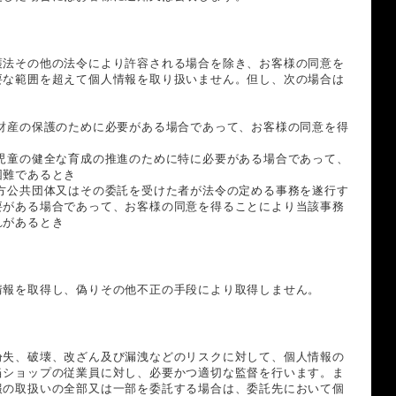
護法その他の法令により許容される場合を除き、お客様の同意を
要な範囲を超えて個人情報を取り扱いません。但し、次の場合は
は財産の保護のために必要がある場合であって、お客様の同意を得
は児童の健全な育成の推進のために特に必要がある場合であって、
困難であるとき
地方公共団体又はその委託を受けた者が法令の定める事務を遂行す
要がある場合であって、お客様の同意を得ることにより当該事務
れがあるとき
情報を取得し、偽りその他不正の手段により取得しません。
紛失、破壊、改ざん及び漏洩などのリスクに対して、個人情報の
当ショップの従業員に対し、必要かつ適切な監督を行います。ま
報の取扱いの全部又は一部を委託する場合は、委託先において個