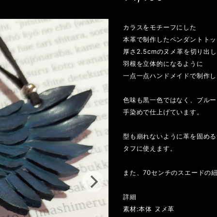
カラスをモチーフにした
本革で制作したペンダントトッ
厚さ2.5cmのヌメ革を切り出し
羽根を立体的になるように
一点一点ハンドメイドで制作し
色味も黒一色ではなく、ブルー
手染めで仕上げています。
型も崩れないように革を固める
タフに使えます。
また、70センチのスエードの
詳細
素材:本体 ヌメ革