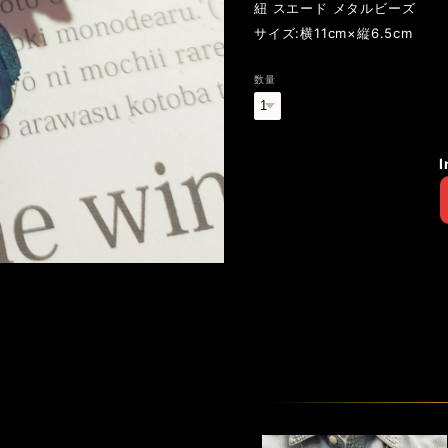
紐 スエード メタルビーズ
サイズ:横11cm×縦6.5cm
数量
I