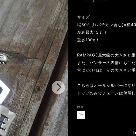
サイズ
縦80ミリ(バチカン含む)×横4
厚み最大15ミリ
重さ100g！！
RAMPAGE最大級の大きさと
また、パンサーの表情にもこだ
首にかければ、その大きさと重
こちらはオールシルバーになり
トップのみでチェーンは付属し
数量
I